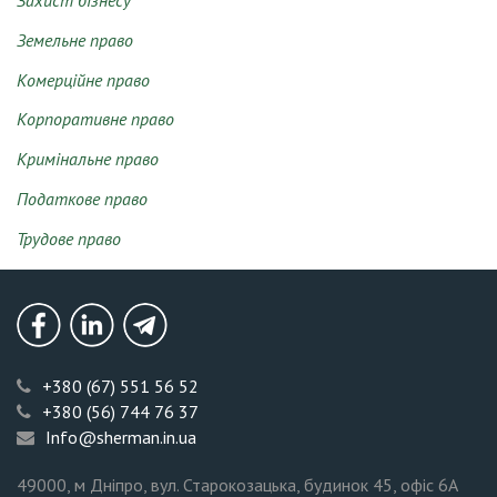
Захист бізнесу
Земельне право
Комерційне право
Корпоративне право
Кримінальне право
Податкове право
Трудове право
Безоплатна
консультація
Facebook
LinkedIn
Telegram
+380 (67) 551 56 52
+380 (56) 744 76 37
Info@sherman.in.ua
49000
, м Дніпро, вул. Старокозацька, будинок 45, офіс 6А