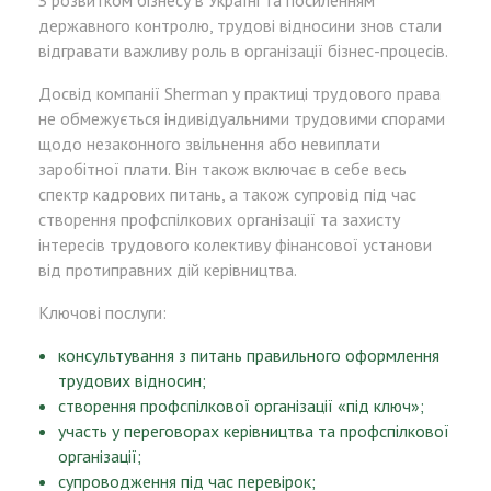
З розвитком бізнесу в Україні та посиленням
державного контролю, трудові відносини знов стали
відгравати важливу роль в організації бізнес-процесів.
Досвід компанії Sherman у практиці трудового права
не обмежується індивідуальними трудовими спорами
щодо незаконного звільнення або невиплати
заробітної плати. Він також включає в себе весь
спектр кадрових питань, а також супровід під час
створення профспілкових організації та захисту
інтересів трудового колективу фінансової установи
від протиправних дій керівництва.
Ключові послуги:
консультування з питань правильного оформлення
трудових відносин;
створення профспілкової організації «під ключ»;
участь у переговорах керівництва та профспілкової
організації;
супроводження під час перевірок;