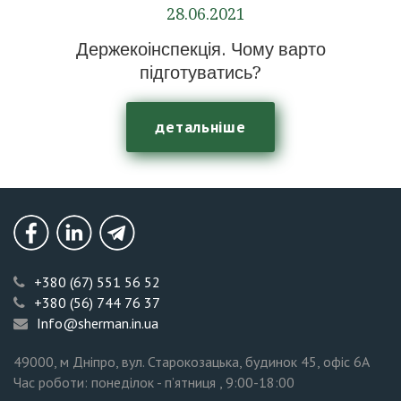
28.06.2021
Держекоінспекція. Чому варто
підготуватись?
детальніше
Безоплатна
консультація
Facebook
LinkedIn
Telegram
+380 (67) 551 56 52
+380 (56) 744 76 37
Info@sherman.in.ua
49000
, м Дніпро, вул. Старокозацька, будинок 45, офіс 6А
Час роботи: понеділок - п’ятниця , 9:00-18:00