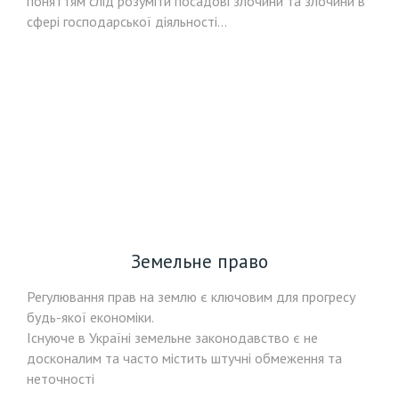
поняттям слід розуміти посадові злочини та злочини в
сфері господарської діяльності...
Земельне право
Регулювання прав на землю є ключовим для прогресу
будь-якої економіки.
Існуюче в Україні земельне законодавство є не
досконалим та часто містить штучні обмеження та
неточності