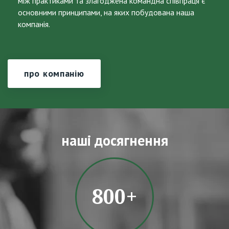
між практиками та злагоджена командна співпраця є
основними принципами, на яких побудована наша
компанія.
про компанію
наші досягнення
800+