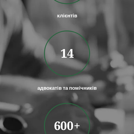
клієнтів
14
адвокатів та помічників
600+