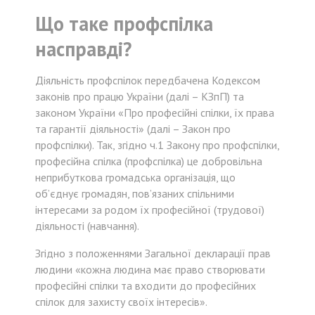
Що таке профспілка
насправді?
Діяльність профспілок передбачена Кодексом
законів про працю України (далі – КЗпП) та
законом України «Про професійні спілки, їх права
та гарантії діяльності» (далі – Закон про
профспілки). Так, згідно ч.1 Закону про профспілки,
професійна спілка (профспілка) це добровільна
неприбуткова громадська організація, що
об’єднує громадян, пов’язаних спільними
інтересами за родом їх професійної (трудової)
діяльності (навчання).
Згідно з положеннями Загальної декларації прав
людини «кожна людина має право створювати
професійні спілки та входити до професійних
спілок для захисту своїх інтересів».