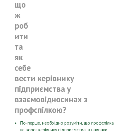
що
ж
роб
ити
та
як
себе
вести керівнику
підприємства у
взаємовідносинах з
профспілкою?
По-перше, необхідно розуміти, що профспілка
не ворог керівнику підприємства, а навпаки