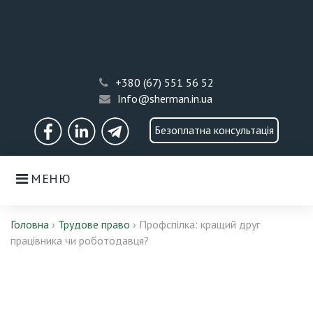
Skip
to
content
+380 (67) 551 56 52
Info@sherman.in.ua
Безоплатна консультація
Facebook
LinkedIn
Telegram
МЕНЮ
Головна
›
Трудове право
›
Профспілка: кращий друг
працівника чи роботодавця?