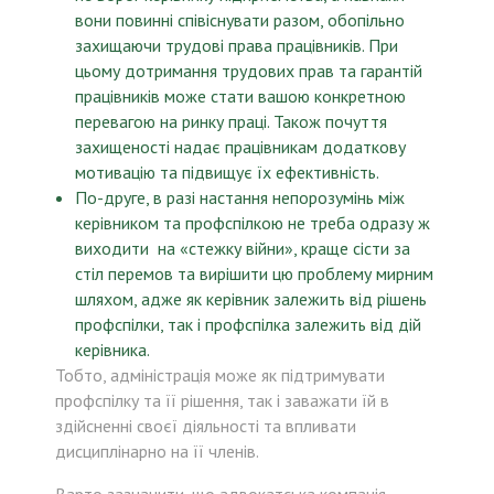
вони повинні співіснувати разом, обопільно
захищаючи трудові права працівників. При
цьому дотримання трудових прав та гарантій
працівників може стати вашою конкретною
перевагою на ринку праці. Також почуття
захищеності надає працівникам додаткову
мотивацію та підвищує їх ефективність.
По-друге, в разі настання непорозумінь між
керівником та профспілкою не треба одразу ж
виходити на «стежку війни», краще сісти за
стіл перемов та вирішити цю проблему мирним
шляхом, адже як керівник залежить від рішень
профспілки, так і профспілка залежить від дій
керівника.
Тобто, адміністрація може як підтримувати
профспілку та її рішення, так і заважати їй в
здійсненні своєї діяльності та впливати
дисциплінарно на її членів.
Варто зазначити, що адвокатська компанія