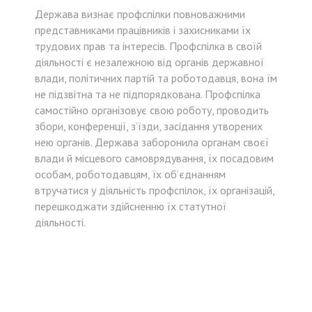
Держава визнає профспілки повноважними
представниками працівників і захисниками їх
трудових прав та інтересів. Профспілка в своїй
діяльності є незалежною від органів державної
влади, політичних партій та роботодавця, вона їм
не підзвітна та не підпорядкована. Профспілка
самостійно організовує свою роботу, проводить
збори, конференції, з’їзди, засідання утворених
нею органів. Держава заборонила органам своєї
влади й місцевого самоврядування, їх посадовим
особам, роботодавцям, їх об’єднанням
втручатися у діяльність профспілок, їх організацій,
перешкоджати здійсненню їх статутної
діяльності.