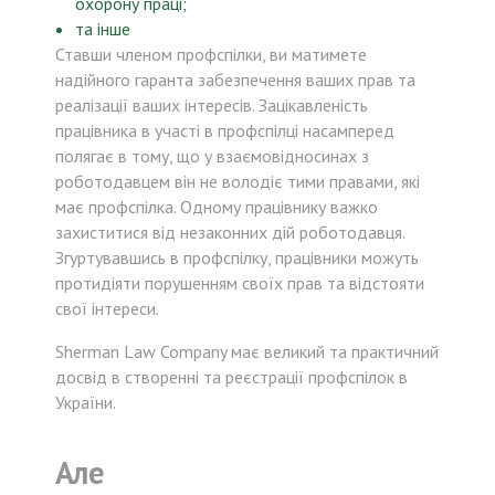
охорону праці;
та інше
Ставши членом профспілки, ви матимете
надійного гаранта забезпечення ваших прав та
реалізації ваших інтересів. Зацікавленість
працівника в участі в профспілці насамперед
полягає в тому, що у взаємовідносинах з
роботодавцем він не володіє тими правами, які
має профспілка. Одному працівнику важко
захиститися від незаконних дій роботодавця.
Згуртувавшись в профспілку, працівники можуть
протидіяти порушенням своїх прав та відстояти
свої інтереси.
Sherman Law Company має великий та практичний
досвід в створенні та реєстрації профспілок в
України.
Але