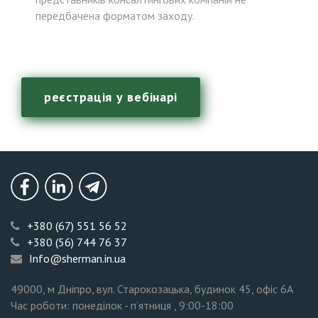
передбачена форматом заходу.
реєстрація у вебінарі
Безоплатна
консультація
Facebook
LinkedIn
Telegram
+380 (67) 551 56 52
+380 (56) 744 76 37
Info@sherman.in.ua
49000
, м Дніпро, вул. Старокозацька, будинок 45, офіс 6А
Час роботи: понеділок - п’ятниця , 9:00-18:00