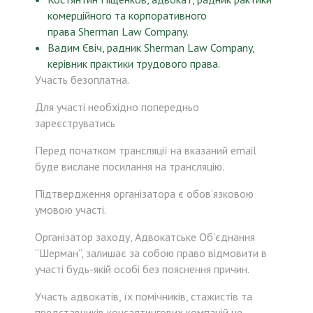
комерційного та корпоративного
права Sherman Law Company.
Вадим Євіч, радник Sherman Law Company,
керівник практики трудового права.
Участь безоплатна.
Для участі необхідно попередньо
зареєструватись
Перед початком трансляції на вказаний email
буде вислане посилання на трансляцію.
Підтвердження організатора є обов‘язковою
умовою участі.
Організатор заходу, Адвокатське Об’єднання
“Шерман“, залишає за собою право відмовити в
участі будь-якій особі без пояснення причин.
Участь адвокатів, їх помічників, стажистів та
представників консалтингових компаній не