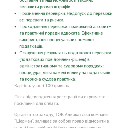
обставин та інші можливості законно
зменшити розмір штрафів.
Призначення перевірки. Недопуск до перевірки:
всі переваги та ризики.
Проходження перевірки: правильний алгоритм
та практичні поради адвоката. Ефективне
використання процесуальних помилок
податківців.
Оскарження результатів податкової перевірки
(податкових повідомлень-рішень) в
адміністративному та судовому порядках:
процедура, дієві важелі впливу на податківців
та корисна судова практика.
Вартість участі 100 гривень.
Після підтвердження реєстрації ви отримаєте
посилання для оплати.
Організатор заходу, ТОВ Адвокатська компанія
“Шерман”, залишає за собою право відмовити в
участі будь-якій особі без пояснення причин.