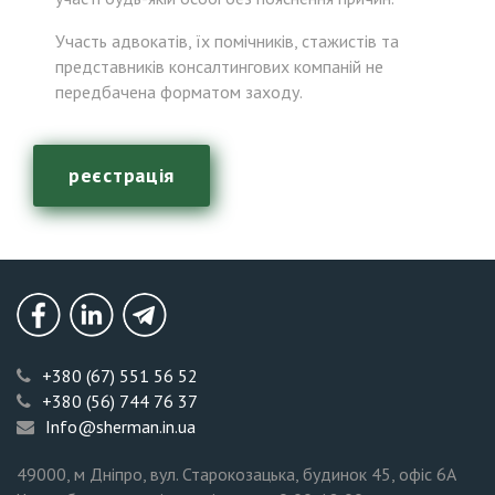
Участь адвокатів, їх помічників, стажистів та
представників консалтингових компаній не
передбачена форматом заходу.
реєстрація
Безоплатна
консультація
Facebook
LinkedIn
Telegram
+380 (67) 551 56 52
+380 (56) 744 76 37
Info@sherman.in.ua
49000
, м Дніпро, вул. Старокозацька, будинок 45, офіс 6А