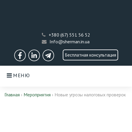
Skip
to
content
+380 (67) 551 56 52
Info@sherman.in.ua
Бесплатная консультация
Facebook
Linkedin
Telegram
МЕНЮ
Главная
›
Мероприятия
›
Новые угрозы налоговых проверок