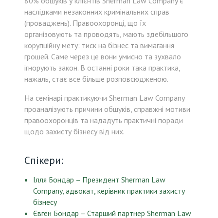
80% обшуків у клієнтів Sherman Law Company є
наслідками незаконних кримінальних справ
(проваджень). Правоохоронці, що їх
організовують та проводять, мають здебільшого
корупційну мету: тиск на бізнес та вимагання
грошей. Саме через це вони умисно та зухвало
ігнорують закон. В останні роки така практика,
нажаль, стає все більше розповсюдженою.
На семінарі практикуючи Sherman Law Company
проаналізують причини обшуків, справжні мотиви
правоохоронців та нададуть практичні поради
щодо захисту бізнесу від них.
Спікери:
Ілля Бондар – Президент Sherman Law
Company, адвокат, керівник практики захисту
бізнесу
Євген Бондар – Старший партнер Sherman Law