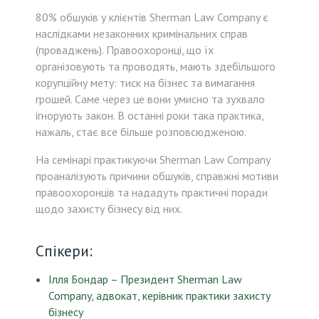
80% обшуків у клієнтів Sherman Law Company є
наслідками незаконних кримінальних справ
(проваджень). Правоохоронці, що їх
організовують та проводять, мають здебільшого
корупційну мету: тиск на бізнес та вимагання
грошей. Саме через це вони умисно та зухвало
ігнорують закон. В останні роки така практика,
нажаль, стає все більше розповсюдженою.
На семінарі практикуючи Sherman Law Company
проаналізують причини обшуків, справжні мотиви
правоохоронців та нададуть практичні поради
щодо захисту бізнесу від них.
Спікери:
Ілля Бондар – Президент Sherman Law
Company, адвокат, керівник практики захисту
бізнесу