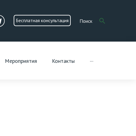
Search
search
Бесплатная консультация
for:
n
Telegram
Мероприятия
Контакты
···