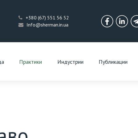
+380 (67) 551 56 52
Info@sherman.in.ua
Facebook
Linkedi
да
Практики
Индустрии
Публикации
аво