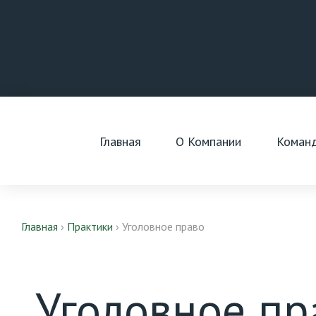
Skip
to
content
Главная
О Компании
Коман
Главная
›
Практики
›
Уголовное право
Уголовное пр