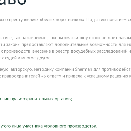
ам о преступлениях «белых воротничков». Под этим понятием 
на все, так называемые, законы «маски-шоу стоп» не дает рав
, эти законы предоставляют дополнительные возможности для 
х производств, внесение в реестр досудебных расследований и
х судей и многое другое.
нную, авторскую, методику компании Sherman для противодейст
 правоохранителей «в ответ» и привела к успешному решению к
 лиц правоохранительных органов;
гого лица участника уголовного производства.