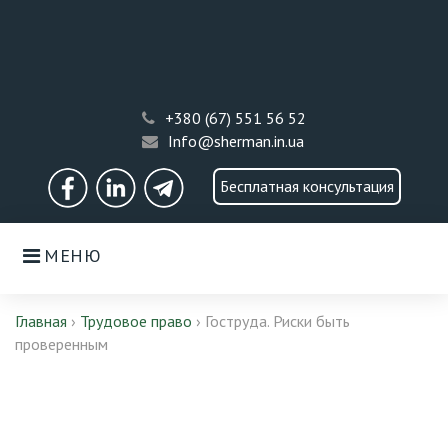
Skip
to
content
+380 (67) 551 56 52
Info@sherman.in.ua
Бесплатная консультация
Facebook
Linkedin
Telegram
МЕНЮ
Главная
›
Трудовое право
›
Гоструда. Риски быть
проверенным