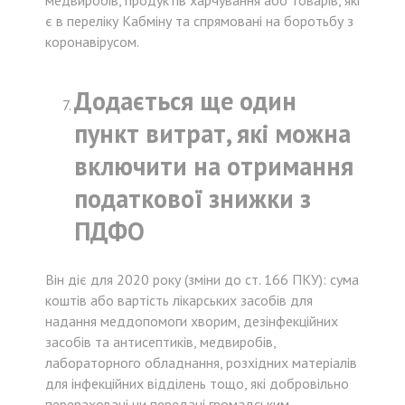
медвиробів, продуктів харчування або товарів, які
є в переліку Кабміну та спрямовані на боротьбу з
коронавірусом.
Додається ще один
пункт витрат, які можна
включити на отримання
податкової знижки з
ПДФО
Він діє для 2020 року (зміни до ст. 166 ПКУ): сума
коштів або вартість лікарських засобів для
надання меддопомоги хворим, дезінфекційних
засобів та антисептиків, медвиробів,
лабораторного обладнання, розхідних матеріалів
для інфекційних відділень тощо, які добровільно
перераховані чи передані громадським