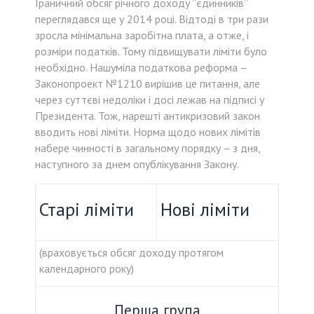
Граничний обсяг річного доходу “єдинників”
переглядався ще у 2014 році. Відтоді в три рази
зросла мінімальна заробітна плата, а отже, і
розміри податків. Тому підвищувати ліміти було
необхідно. Нашуміла податкова реформа –
Законопроект №1210 вирішив це питання, але
через суттєві недоліки і досі лежав на підписі у
Президента. Тож, нарешті антикризовий закон
вводить нові ліміти. Норма щодо нових лімітів
набере чинності в загальному порядку – з дня,
наступного за днем опублікування Закону.
Старі ліміти
Нові ліміти
(враховується обсяг доходу протягом
календарного року)
Перша група