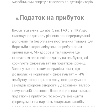
виробниками спирту етилового та дезінфекторів.
Податок на прибуток
Вноситься зміна до абз. 1 пп. 140.5.9 ПКУ, що
скасовує податкову різницю при перерахуванні
допомоги та безоплатне постачання товарів для
боротьби з коронавірусом неприбутковим
організаціям, Мінздоров’я та лікарням. Це
стосується платників податку на прибуток, які
коригують фінрезультат на податкові різниці.
Зараз у них по таким операціям ліміт, що
дозволяє не коригувати фінрезультат – 4%
прибутку попереднього року; оподаткування
закладів охорони здоров’я у державній та/або
комунальній власності. Якщо вони є платниками
податку на прибуток, то можуть зменшити
фінрезультат на вартість лікарських засобів,