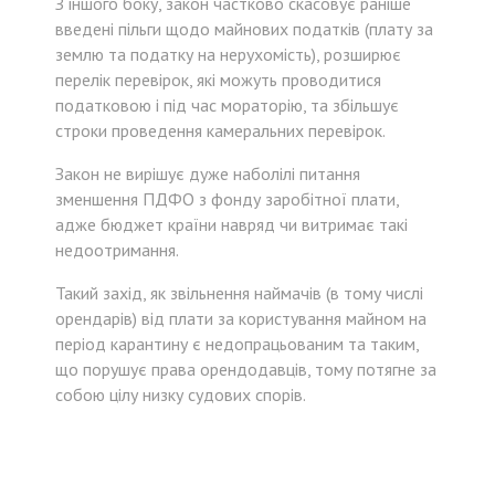
З іншого боку, закон частково скасовує раніше
введені пільги щодо майнових податків (плату за
землю та податку на нерухомість), розширює
перелік перевірок, які можуть проводитися
податковою і під час мораторію, та збільшує
строки проведення камеральних перевірок.
Закон не вирішує дуже наболілі питання
зменшення ПДФО з фонду заробітної плати,
адже бюджет країни навряд чи витримає такі
недоотримання.
Такий захід, як звільнення наймачів (в тому числі
орендарів) від плати за користування майном на
період карантину є недопрацьованим та таким,
що порушує права орендодавців, тому потягне за
собою цілу низку судових спорів.