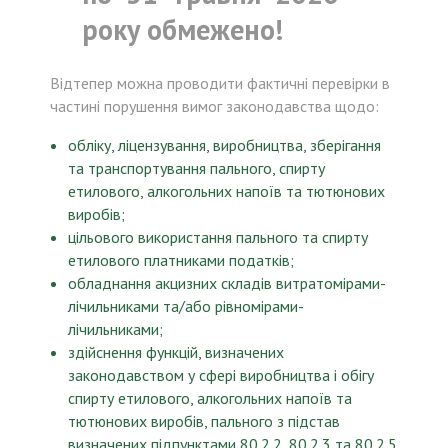
року обмежено!
Відтепер можна проводити фактичні перевірки в
частині порушення вимог законодавства щодо:
обліку, ліцензування, виробництва, зберігання
та транспортування пального, спирту
етилового, алкогольних напоїв та тютюнових
виробів;
цільового використання пального та спирту
етилового платниками податків;
обладнання акцизних складів витратомірами-
лічильниками та/або рівномірами-
лічильниками;
здійснення функцій, визначених
законодавством у сфері виробництва і обігу
спирту етилового, алкогольних напоїв та
тютюнових виробів, пального з підстав
визначених підпунктами 80.2.2, 80.2.3 та 80.2.5