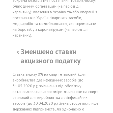
зокрема безоплатне постачання товарів/послуг
благодійним організаціям (на період дії
карантину); ввезення в Україну та/або операції з
постачання в Україні лікарських засобів,
медвиробів та медобладнання, яке спрямоване
на боротьбу з коронавірусом (на період дії
карантину).
Зменшено ставки
акцизного податку
Ставка акцизу 0% на спирт етиловий, (для
виробництва дезінфекційних засобів (до
31.05.2020 р.); звільнення від обов’язку
встановлювати витратоміри-лічильники на спирт
етиловий для виробництва дезінфекційних
засобів (до 30.04.2020 р.). Зміна стосується лише
державних підприємств, які одночасно є