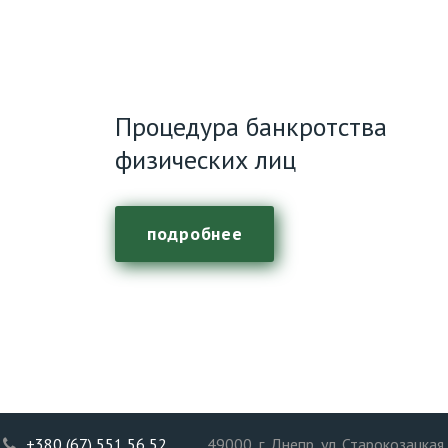
Процедура банкротства
физических лиц
подробнее
+380 (67) 551 56 52
49000
, г. Днепр, ул. Старокозацкая