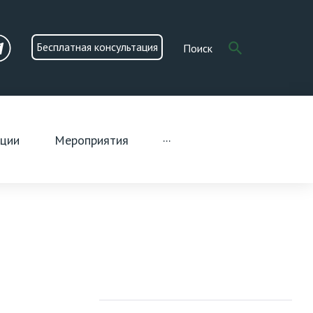
Search
search
Бесплатная консультация
for:
n
Telegram
ации
Мероприятия
···