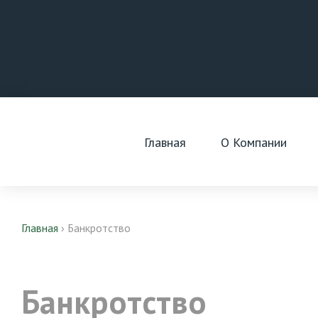
Skip
to
content
Главная
О Компании
Главная
›
Банкротство
Банкротство