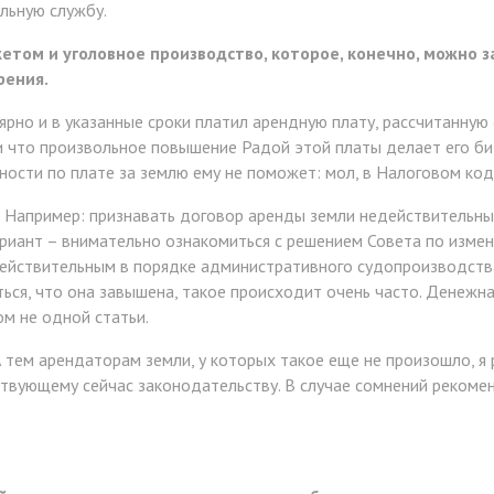
льную службу.
том и уголовное производство, которое, конечно, можно за
рения.
лярно и в указанные сроки платил арендную плату, рассчитанну
 что произвольное повышение Радой этой платы делает его би
ности по плате за землю ему не поможет: мол, в Налоговом код
. Например: признавать договор аренды земли недействительны
ариант – внимательно ознакомиться с решением Совета по изме
действительным в порядке административного судопроизводств
ся, что она завышена, такое происходит очень часто. Денежная
м не одной статьи.
А тем арендаторам земли, у которых такое еще не произошло, я
ствующему сейчас законодательству. В случае сомнений рекоме