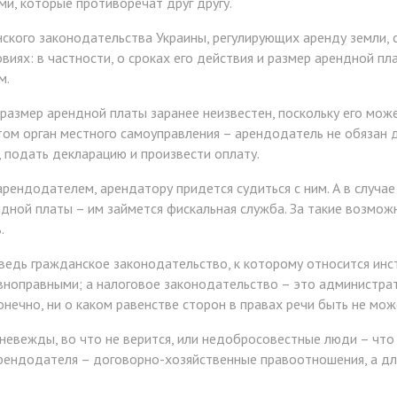
и, которые противоречат друг другу.
кого законодательства Украины, регулирующих аренду земли, 
виях: в частности, о сроках его действия и размер арендной пл
м.
й размер арендной платы заранее неизвестен, поскольку его м
том орган местного самоуправления – арендодатель не обязан 
, подать декларацию и произвести оплату.
арендодателем, арендатору придется судиться с ним. А в случае
ной платы – им займется фискальная служба. За такие возможн
.
ведь гражданское законодательство, к которому относится инст
ноправными; а налоговое законодательство – это администра
онечно, ни о каком равенстве сторон в правах речи быть не мож
 невежды, во что не верится, или недобросовестные люди – что
я арендодателя – договорно-хозяйственные правоотношения, а д