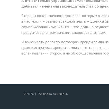
А относительно украинских землепользователе
добиться изменения законодательства об аренд
Стороны хозяйственного договора, которым являет
в частности – размер арендной платы – должны быт
случае желания изменить их – это должно осуществ
предусмотрено гражданским законодательством.
И взыскивать долги по договорам аренды земли не
правовая природа аренды земли является гражданс
волеизъявлении сторон, а не об осуществлении го
©2026 | Все права защищены