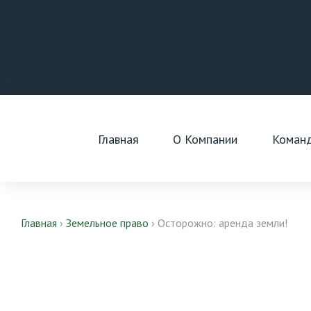
Skip
to
content
Главная
О Компании
Коман
Главная
›
Земельное право
›
Осторожно: аренда земли!