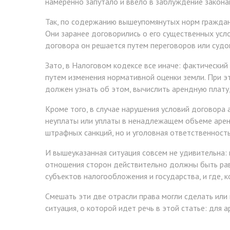
намеренно запутало и ввело в заблуждение законам
Так, по содержанию вышеупомянутых норм гражданс
Они заранее договорились о его существенных усло
договора он решается путем переговоров или судо
Зато, в Налоговом кодексе все иначе: фактически
путем изменения нормативной оценки земли. При э
должен узнать об этом, вычислить арендную плату
Кроме того, в случае нарушения условий договора 
неуплаты или уплаты в ненадлежащем объеме аренд
штрафных санкций, но и уголовная ответственность
И вышеуказанная ситуация совсем не удивительна: 
отношения сторон действительно должны быть рав
субъектов налогообложения и государства, и где, к
Смешать эти две отрасли права могли сделать или
ситуация, о которой идет речь в этой статье: дл