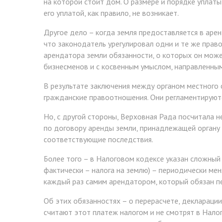
на которой стоит дом. О размере и порядке уплаты
его уплатой, как правило, не возникает.
Другое дело – когда земля предоставляется в арен
что законодатель урегулировал одни и те же прав
арендатора земли обязанности, о которых он може
бизнесменов и с косвенным умыслом, направленным
В результате заключения между органом местного 
гражданские правоотношения. Они регламентируют
Но, с другой стороны, Верховная Рада посчитала 
по договору аренды земли, принадлежащей органу 
соответствующие последствия.
Более того – в Налоговом кодексе указан сложный
фактически – налога на землю) – периодически ме
каждый раз самим арендатором, который обязан пе
Об этих обязанностях – о перерасчете, декларации
считают этот платеж налогом и не смотрят в Налог