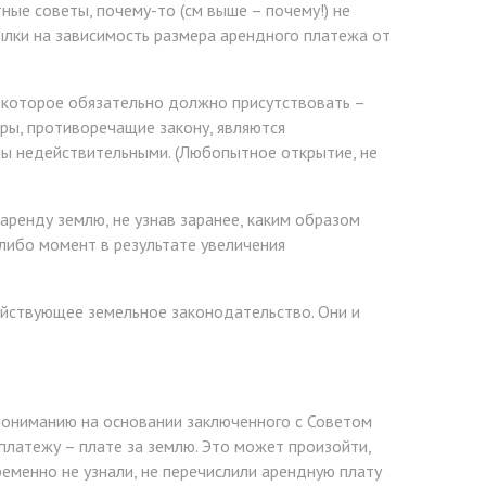
ые советы, почему-то (см выше – почему!) не
ылки на зависимость размера арендного платежа от
, которое обязательно должно присутствовать –
ры, противоречащие закону, являются
ны недействительными. (Любопытное открытие, не
аренду землю, не узнав заранее, каким образом
-либо момент в результате увеличения
ействующее земельное законодательство. Они и
пониманию на основании заключенного с Советом
платежу – плате за землю. Это может произойти,
ременно не узнали, не перечислили арендную плату