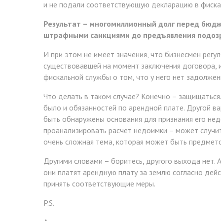
и не подали соответствующую декларацию в фиска
Результат – многомиллионный долг перед бюдже
штрафными санкциями до предъявления подоз
И при этом не имеет значения, что бизнесмен регу
существовавшей на момент заключения договора, и
фискальной службы о том, что у него нет задолжен
Что делать в таком случае? Конечно – защищаться
было и обязанностей по арендной плате. Другой в
быть обнаружены основания для признания его не
проанализировать расчет недоимки – может случить
очень сложная тема, которая может быть предмето
Другими словами – боритесь, другого выхода нет. 
они платят арендную плату за землю согласно дей
принять соответствующие меры.
P.S.