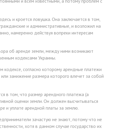
стоянными и всем известными, а потому проблем с
десь и кроется ловушка. Она заключается в том,
гражданские и административные, и возложил на
анно, намеренно действуя вопреки интересам
вора об аренде земли, между ними возникают
венным кодексами Украины.
ом кодексе, согласно которому арендные платежи
 или занижение размера которого влечет за собой
я в том, что размер арендного платежа (а
ативной оценки земли. Он должен высчитываться
ре и уплате арендной платы за землю.
редприниматели зачастую не знают, потому что не
ственности, хотя в данном случае государство их