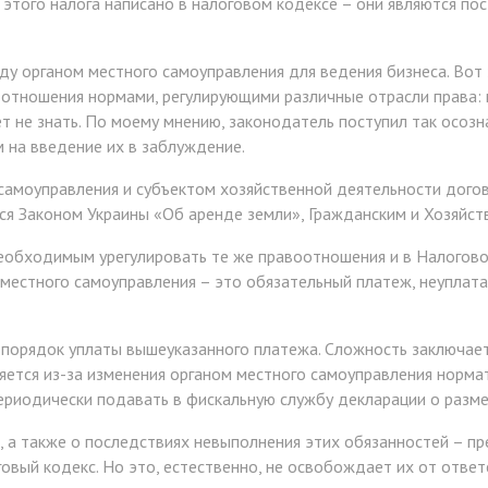
 этого налога написано в налоговом кодексе – они являются по
ду органом местного самоуправления для ведения бизнеса. Вот з
оотношения нормами, регулирующими различные отрасли права: 
т не знать. По моему мнению, законодатель поступил так осозн
 на введение их в заблуждение.
самоуправления и субъектом хозяйственной деятельности дого
ся Законом Украины «Об аренде земли», Гражданским и Хозяйст
необходимым урегулировать те же правоотношения и в Налогов
местного самоуправления – это обязательный платеж, неуплата
 порядок уплаты вышеуказанного платежа. Сложность заключаетс
няется из-за изменения органом местного самоуправления норм
риодически подавать в фискальную службу декларации о разме
, а также о последствиях невыполнения этих обязанностей – п
овый кодекс. Но это, естественно, не освобождает их от ответ