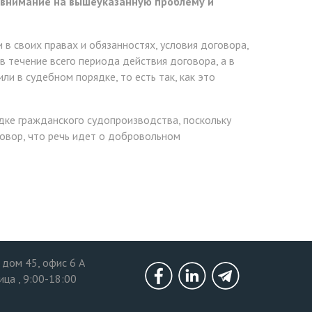
 внимание на вышеуказанную проблему и
в своих правах и обязанностях, условия договора,
в течение всего периода действия договора, а в
и в судебном порядке, то есть так, как это
дке гражданского судопроизводства, поскольку
говор, что речь идет о добровольном
, дом 45, офис 6 А
Бесплатная
ца , 9:00-18:00
консультация
Facebook
Linkedin
Telegram