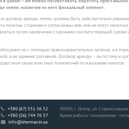
й в целом – им можно посоветовать обратить пристальное
е земли, исключив из него фискальный элемент.
ся договор аренды земли, должны быть действительно равными 
ь понятны сторонам и согласованы ими, они не могут меняться 
ляться путем заключения сторонами соответствующей сделки ил
обходимо не с помощью правоохранительных органов, а в поря
кой, а не административной. Договор аренды – он потому и до
сударством своих властных полномочий по взысканию налогов.
+380 (67) 551 56 52
49000
, г. Днепр, ул. Старокозацкая
+380 (56) 744 76 37
Время работы: понедельник - пятни
Info@sherman.in.ua