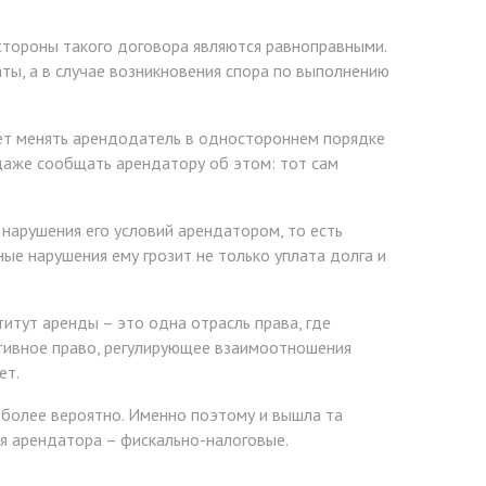
стороны такого договора являются равноправными.
аты, а в случае возникновения спора по выполнению
ожет менять арендодатель в одностороннем порядке
даже сообщать арендатору об этом: тот сам
 нарушения его условий арендатором, то есть
ые нарушения ему грозит не только уплата долга и
итут аренды – это одна отрасль права, где
тивное право, регулирующее взаимоотношения
ет.
 более вероятно. Именно поэтому и вышла та
ля арендатора – фискально-налоговые.