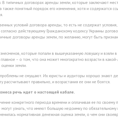
 В типичных договорах аренды земли, которые заключают местн
а также понятный порядок его изменения, хотя и содержатся сс
я.
енных условий договора аренды, то есть не содержат условия
 согласно действующему Гражданскому кодексу Украины догово
ичные договоры аренды земли, по желанию, могут быть призна
несменов, которые попали в вышеуказанную ловушку и взяли в 
 главное – о том, что она может многократно возрасти в какой
оценки земли.
е проблемы не смущают. Их юристы и аудиторы хорошо знают д
 рассчитывают правильно, и возрастания ее они не боятся.
изнеса речь идет о настоящей кабале.
чение конкретного периода времени и оплачивая ее по своему 
 могут узнать, что имеют большую недоимку по обязательному 
менилась нормативная денежная оценка земли, о чем они своев