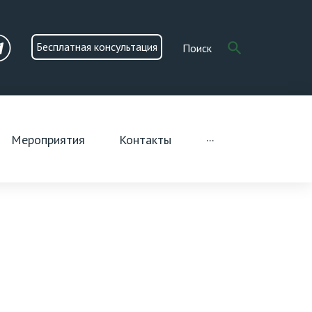
Search
search
Бесплатная консультация
for:
n
Telegram
Мероприятия
Контакты
···